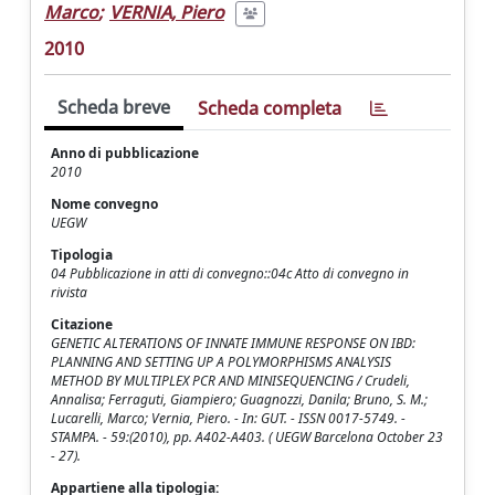
Marco
;
VERNIA, Piero
2010
Scheda breve
Scheda completa
Anno di pubblicazione
2010
Nome convegno
UEGW
Tipologia
04 Pubblicazione in atti di convegno::04c Atto di convegno in
rivista
Citazione
GENETIC ALTERATIONS OF INNATE IMMUNE RESPONSE ON IBD:
PLANNING AND SETTING UP A POLYMORPHISMS ANALYSIS
METHOD BY MULTIPLEX PCR AND MINISEQUENCING / Crudeli,
Annalisa; Ferraguti, Giampiero; Guagnozzi, Danila; Bruno, S. M.;
Lucarelli, Marco; Vernia, Piero. - In: GUT. - ISSN 0017-5749. -
STAMPA. - 59:(2010), pp. A402-A403. ( UEGW Barcelona October 23
- 27).
Appartiene alla tipologia: