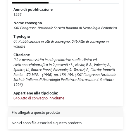
Anno di pubblicazione
1996
Nome convegno
XXII Congresso Nazionale Società Italiana di Neurologia Pediatrica
Tipologia
04 Pubblicazione in atti di convegno::04b Atto di convegno in
volume
Citazione
IL2 e neurotossicità in età pediatrica: studio clinico ed
elettroencefalografico in 2 pazienti / L., Nasta; P. A., Valente; A.,
Spalice; U., Raucci; Parisi, Pasquale; S., Terenzi; F., Ciardo; Iannetti,
Paola. - STAMPA. - (1996), pp. 158-159. ( XXII Congresso Nazionale
Società Italiana di Neurologia Pediatrica Pietrasanta 4-6 ottobre
1996).
Appartiene alla tipologia:
04b Atto di convegno in volume
File allegati a questo prodotto
Non ci sono file associati a questo prodotto.