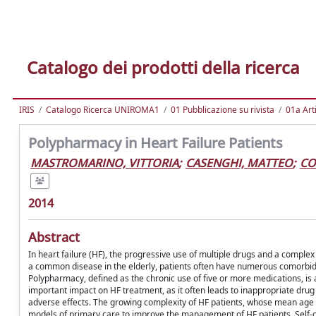
Catalogo dei prodotti della ricerca
IRIS
Catalogo Ricerca UNIROMA1
01 Pubblicazione su rivista
01a Arti
Polypharmacy in Heart Failure Patients
MASTROMARINO, VITTORIA
;
CASENGHI, MATTEO
;
CO
2014
Abstract
In heart failure (HF), the progressive use of multiple drugs and a comp
a common disease in the elderly, patients often have numerous comorbiditi
Polypharmacy, defined as the chronic use of five or more medications, 
important impact on HF treatment, as it often leads to inappropriate dru
adverse effects. The growing complexity of HF patients, whose mean age 
models of primary care to improve the management of HF patients. Self-c