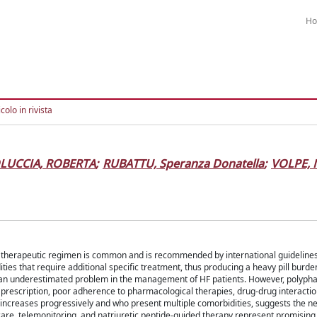
H
colo in rivista
LUCCIA, ROBERTA
;
RUBATTU, Speranza Donatella
;
VOLPE, 
lex therapeutic regimen is common and is recommended by international guideline
es that require additional specific treatment, thus producing a heavy pill burde
is an underestimated problem in the management of HF patients. However, polyp
g prescription, poor adherence to pharmacological therapies, drug-drug interactio
increases progressively and who present multiple comorbidities, suggests the n
are, telemonitoring, and natriuretic peptide-guided therapy represent promisin