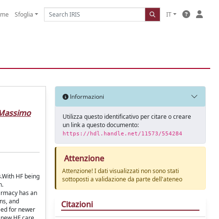
ome
Sfoglia
IT
Informazioni
Massimo
Utilizza questo identificativo per citare o creare
un link a questo documento:
https://hdl.handle.net/11573/554284
Attenzione
Attenzione! I dati visualizzati non sono stati
s.With HF being
sottoposti a validazione da parte dell'ateneo
n.
harmacy has an
ns, and
Citazioni
eed for newer
g new HF care