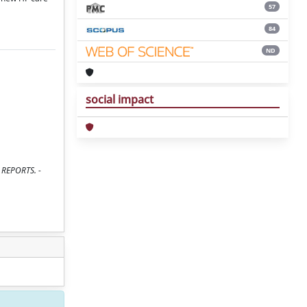
57
84
ND
social impact
E REPORTS. -