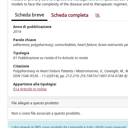
models to face the complexity of the disease and its therapeutic regime
Scheda breve
Scheda completa
Anno di pubblicazione
2014
Parole chiave
adherence; polypharmacy; comorbidities; heart failure; brain natriuretic pep
Tipologia
01 Pubblicazione su rivista::01a Articolo in rivista
Citazione
Polypharmacy in Heart Failure Patients / Mastromarino, V., Casenghi, M., Mar
ISSN 1546-9530. - 11:2(2014), pp. 212-219. [10.1007/s11897-014-0186-8]
Appartiene alla tipologia:
01a Articolo in rivista
File allegati a questo prodotto
Non ci sono file associati a questo prodotto.
I documenti in IRIS sono protetti da copyright e tutti i diritti sono riservati