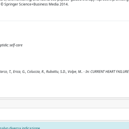
n. © Springer Science+Business Media 2014.
tide; self-care
co, T., Erica, G., Coluccia, R., Rubattu, S.D., Volpe, M.. - In: CURRENT HEART FAILUR
, salvo diversa indicazione.