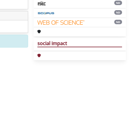
ND
ND
ND
social impact