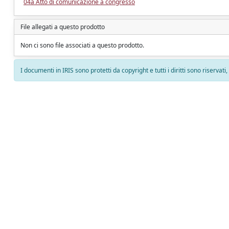
04a Atto di comunicazione a congresso
File allegati a questo prodotto
Non ci sono file associati a questo prodotto.
I documenti in IRIS sono protetti da copyright e tutti i diritti sono riservati