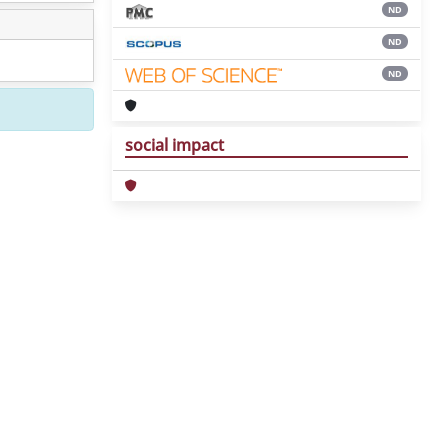
ND
ND
ND
social impact