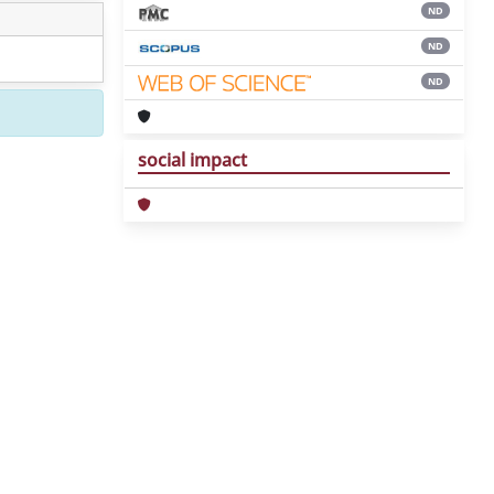
ND
ND
ND
social impact