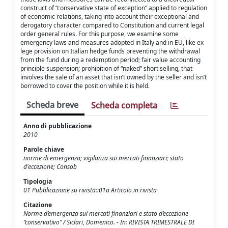
construct of “conservative state of exception” applied to regulation
of economic relations, taking into account their exceptional and
derogatory character compared to Constitution and current legal
order general rules. For this purpose, we examine some
emergency laws and measures adopted in Italy and in EU, like ex
lege provision on Italian hedge funds preventing the withdrawal
from the fund during a redemption period; fair value accounting
principle suspension; prohibition of “naked” short selling, that
involves the sale of an asset that isn’t owned by the seller and isn’t
borrowed to cover the position while it is held.
Scheda breve
Scheda completa
Anno di pubblicazione
2010
Parole chiave
norme di emergenza; vigilanza sui mercati finanziari; stato
d'eccezione; Consob
Tipologia
01 Pubblicazione su rivista::01a Articolo in rivista
Citazione
Norme d’emergenza sui mercati finanziari e stato d’eccezione
“conservativo” / Siclari, Domenico. - In: RIVISTA TRIMESTRALE DI