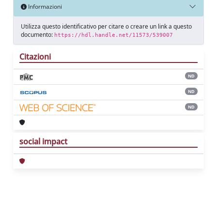
Informazioni
Utilizza questo identificativo per citare o creare un link a questo
documento:
https://hdl.handle.net/11573/539007
Citazioni
ND
ND
ND
social impact
Powered by
IRIS
-
about IRIS
-
Utilizzo dei
cookie
Copyright © 2026