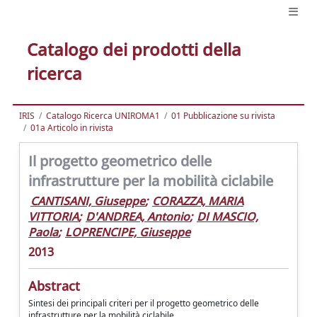
Catalogo dei prodotti della
ricerca
IRIS
Catalogo Ricerca UNIROMA1
01 Pubblicazione su rivista
01a Articolo in rivista
Il progetto geometrico delle
infrastrutture per la mobilità ciclabile
CANTISANI, Giuseppe
;
CORAZZA, MARIA
VITTORIA
;
D'ANDREA, Antonio
;
DI MASCIO,
Paola
;
LOPRENCIPE, Giuseppe
2013
Abstract
Sintesi dei principali criteri per il progetto geometrico delle
infrastrutture per la mobilità ciclabile