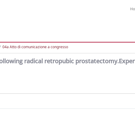
H
04a Atto di comunicazione a congresso
following radical retropubic prostatectomy.Expe