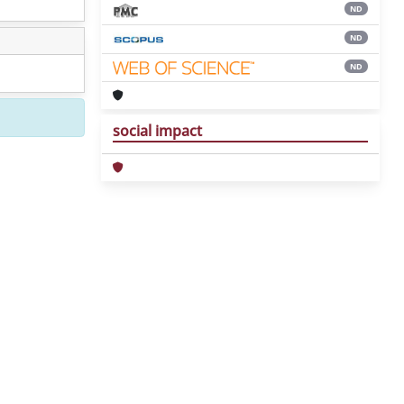
ND
ND
ND
social impact