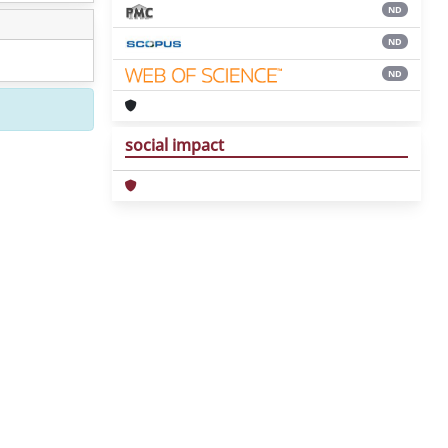
ND
ND
ND
social impact