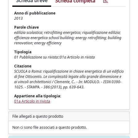
Scheda breve
Scheda completa
Anno di pubblicazione
2013
Parole chiave
edilizia scolastica; retrofitting energetico; riqualificazione edilizia;
efficienza energetica school building; energy retrofitting; building
renovation; energy efficiency
Tipologia
01 Pubblicazione su rivista::01a Articolo in rivista
Citazione
SCUOLA a Roma: riqualificazione in chiave energetica di un edificio
di fine Ottocento. Le complessità legate alla grande dimensione e
ai vincoli architettonici / Clemente, C.. - In: MODULO. - ISSN 0390-
1025. - STAMPA. - 386:(2013), pp. 639-643.
Appartiene alla tipologia:
01a Articolo in rivista
File allegati a questo prodotto
Non ci sono file associati a questo prodotto.