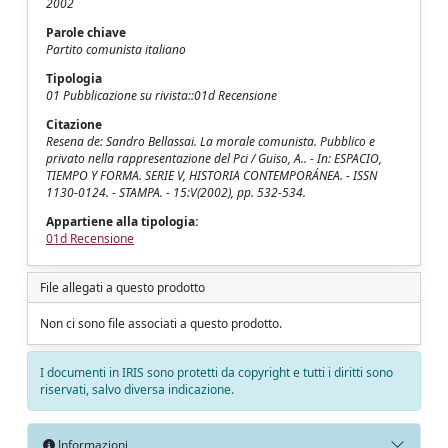
2002
Parole chiave
Partito comunista italiano
Tipologia
01 Pubblicazione su rivista::01d Recensione
Citazione
Resena de: Sandro Bellassai. La morale comunista. Pubblico e
privato nella rappresentazione del Pci / Guiso, A.. - In: ESPACIO,
TIEMPO Y FORMA. SERIE V, HISTORIA CONTEMPORÁNEA. - ISSN
1130-0124. - STAMPA. - 15:V(2002), pp. 532-534.
Appartiene alla tipologia:
01d Recensione
File allegati a questo prodotto
Non ci sono file associati a questo prodotto.
I documenti in IRIS sono protetti da copyright e tutti i diritti sono
riservati, salvo diversa indicazione.
Informazioni