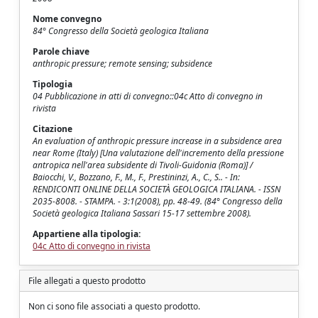
Nome convegno
84° Congresso della Società geologica Italiana
Parole chiave
anthropic pressure; remote sensing; subsidence
Tipologia
04 Pubblicazione in atti di convegno::04c Atto di convegno in
rivista
Citazione
An evaluation of anthropic pressure increase in a subsidence area
near Rome (Italy) [Una valutazione dell'incremento della pressione
antropica nell'area subsidente di Tivoli-Guidonia (Roma)] /
Baiocchi, V., Bozzano, F., M., F., Prestininzi, A., C., S.. - In:
RENDICONTI ONLINE DELLA SOCIETÀ GEOLOGICA ITALIANA. - ISSN
2035-8008. - STAMPA. - 3:1(2008), pp. 48-49. (84° Congresso della
Società geologica Italiana Sassari 15-17 settembre 2008).
Appartiene alla tipologia:
04c Atto di convegno in rivista
File allegati a questo prodotto
Non ci sono file associati a questo prodotto.