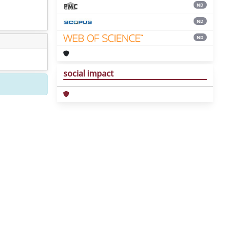
ND
ND
ND
social impact