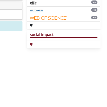
ND
ND
ND
social impact