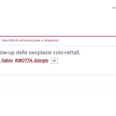
H
04a Atto di comunicazione a congresso
low-up delle neoplasie colo-rettali.
 Fabio
;
RIBOTTA, Giorgio