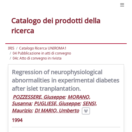
Catalogo dei prodotti della
ricerca
IRIS
Catalogo Ricerca UNIROMA1
04 Pubblicazione in atti di convegno
04c Atto di convegno in rivista
Regression of neurophysiological
abnormalities in experimental diabetes
after islet tranplantation.
POZZESSERE, Giuseppe
;
MORANO,
Susanna
;
PUGLIESE, Giuseppe
;
SENSI,
Maurizio
;
DI MARIO, Umberto
1994