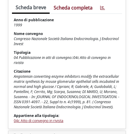
Scheda breve
Scheda completa
Anno di pubblicazione
1999
Nome convegno
Congresso Nazionale Società Italiana Endocrinologia. J Endocrinol
Invest
Tipologia
04 Pubblicazione in atti di convegno::04c Atto di convegno in
rivista
Citazione
Angiotensin converting enzyme inhibitors modify the extracellular
matrix synthesis by mouse glomerular epithelial cells incubated in
normal and high glucose / Cipriani, R; Gabriele, A; Guidobaldi, L;
Pantellini, F; Cerrito, Mg; Scarpa, Susanna; DI MARIO, U; Morano,
Susanna. - In: JOURNAL OF ENDOCRINOLOGICAL INVESTIGATION. -
ISSN 0391-4097. - 22, Suppl to n. 4:(1999), p. 81. ( Congresso
Nazionale Società Italiana Endocrinologia. J Endocrinol Invest).
Appartiene alla tipologia:
04c Atto di convegno in rivista