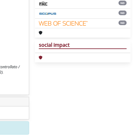
ND
ND
ND
social impact
ontrollato /
2).