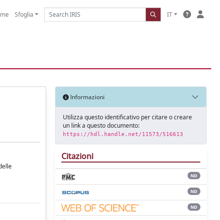
ome
Sfoglia
IT
Informazioni
Utilizza questo identificativo per citare o creare
un link a questo documento:
https://hdl.handle.net/11573/516613
Citazioni
delle
ND
ND
ND