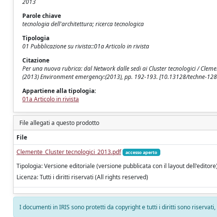
2013
Parole chiave
tecnologia dell'architettura; ricerca tecnologica
Tipologia
01 Pubblicazione su rivista::01a Articolo in rivista
Citazione
Per una nuova rubrica: dal Network dalle sedi ai Cluster tecnologici / Clemente,
(2013) Environment emergency:(2013), pp. 192-193. [10.13128/techne-128
Appartiene alla tipologia:
01a Articolo in rivista
File allegati a questo prodotto
File
Clemente_Cluster tecnologici_2013.pdf
accesso aperto
Tipologia: Versione editoriale (versione pubblicata con il layout dell'editore
Licenza: Tutti i diritti riservati (All rights reserved)
I documenti in IRIS sono protetti da copyright e tutti i diritti sono riservati