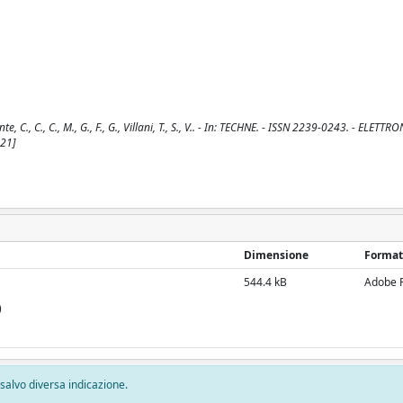
 C., C., C., M., G., F., G., Villani, T., S., V.. - In: TECHNE. - ISSN 2239-0243. - ELETTRO
21]
Dimensione
Format
544.4 kB
Adobe 
)
, salvo diversa indicazione.