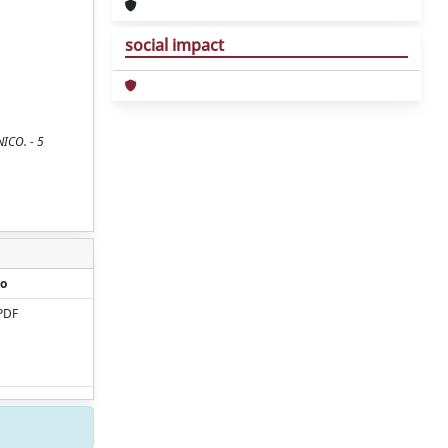
social impact
NICO. - 5
o
PDF