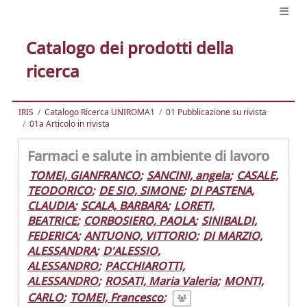
Catalogo dei prodotti della
ricerca
IRIS
Catalogo Ricerca UNIROMA1
01 Pubblicazione su rivista
01a Articolo in rivista
Farmaci e salute in ambiente di lavoro
TOMEI, GIANFRANCO
;
SANCINI, angela
;
CASALE,
TEODORICO
;
DE SIO, SIMONE
;
DI PASTENA,
CLAUDIA
;
SCALA, BARBARA
;
LORETI,
BEATRICE
;
CORBOSIERO, PAOLA
;
SINIBALDI,
FEDERICA
;
ANTUONO, VITTORIO
;
DI MARZIO,
ALESSANDRA
;
D'ALESSIO,
ALESSANDRO
;
PACCHIAROTTI,
ALESSANDRO
;
ROSATI, Maria Valeria
;
MONTI,
CARLO
;
TOMEI, Francesco
;