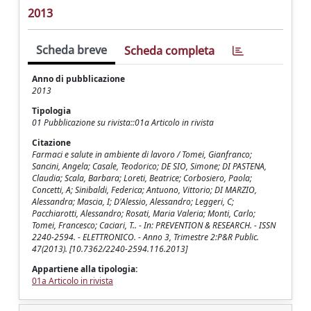
2013
Scheda breve
Scheda completa
Anno di pubblicazione
2013
Tipologia
01 Pubblicazione su rivista::01a Articolo in rivista
Citazione
Farmaci e salute in ambiente di lavoro / Tomei, Gianfranco;
Sancini, Angela; Casale, Teodorico; DE SIO, Simone; DI PASTENA,
Claudia; Scala, Barbara; Loreti, Beatrice; Corbosiero, Paola;
Concetti, A; Sinibaldi, Federica; Antuono, Vittorio; DI MARZIO,
Alessandra; Mascia, I; D'Alessio, Alessandro; Leggeri, C;
Pacchiarotti, Alessandro; Rosati, Maria Valeria; Monti, Carlo;
Tomei, Francesco; Caciari, T.. - In: PREVENTION & RESEARCH. - ISSN
2240-2594. - ELETTRONICO. - Anno 3, Trimestre 2:P&R Public.
47(2013). [10.7362/2240-2594.116.2013]
Appartiene alla tipologia:
01a Articolo in rivista