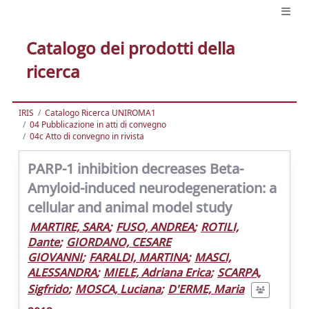
Catalogo dei prodotti della
ricerca
IRIS
Catalogo Ricerca UNIROMA1
04 Pubblicazione in atti di convegno
04c Atto di convegno in rivista
PARP-1 inhibition decreases Beta-
Amyloid-induced neurodegeneration: a
cellular and animal model study
MARTIRE, SARA
;
FUSO, ANDREA
;
ROTILI,
Dante
;
GIORDANO, CESARE
GIOVANNI
;
FARALDI, MARTINA
;
MASCI,
ALESSANDRA
;
MIELE, Adriana Erica
;
SCARPA,
Sigfrido
;
MOSCA, Luciana
;
D'ERME, Maria