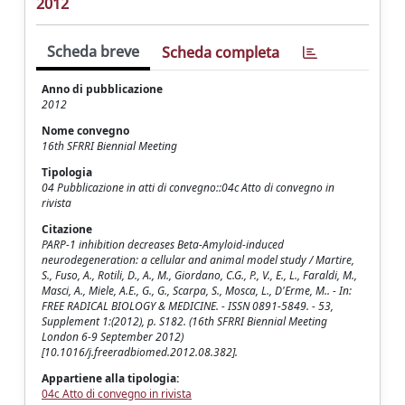
2012
Scheda breve
Scheda completa
Anno di pubblicazione
2012
Nome convegno
16th SFRRI Biennial Meeting
Tipologia
04 Pubblicazione in atti di convegno::04c Atto di convegno in
rivista
Citazione
PARP-1 inhibition decreases Beta-Amyloid-induced
neurodegeneration: a cellular and animal model study / Martire,
S., Fuso, A., Rotili, D., A., M., Giordano, C.G., P., V., E., L., Faraldi, M.,
Masci, A., Miele, A.E., G., G., Scarpa, S., Mosca, L., D'Erme, M.. - In:
FREE RADICAL BIOLOGY & MEDICINE. - ISSN 0891-5849. - 53,
Supplement 1:(2012), p. S182. (16th SFRRI Biennial Meeting
London 6-9 September 2012)
[10.1016/j.freeradbiomed.2012.08.382].
Appartiene alla tipologia:
04c Atto di convegno in rivista