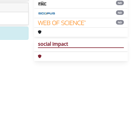
ND
ND
ND
social impact