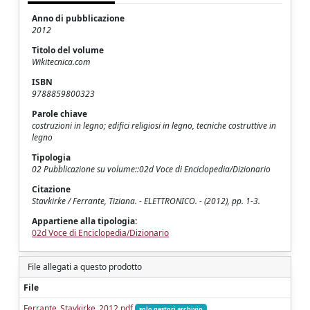
Anno di pubblicazione
2012
Titolo del volume
Wikitecnica.com
ISBN
9788859800323
Parole chiave
costruzioni in legno; edifici religiosi in legno, tecniche costruttive in
legno
Tipologia
02 Pubblicazione su volume::02d Voce di Enciclopedia/Dizionario
Citazione
Stavkirke / Ferrante, Tiziana. - ELETTRONICO. - (2012), pp. 1-3.
Appartiene alla tipologia:
02d Voce di Enciclopedia/Dizionario
File allegati a questo prodotto
File
Ferrante_Stavkirke_2012.pdf
solo gestori archivio