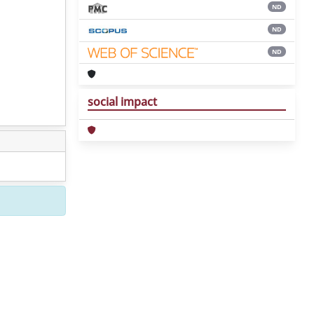
ND
ND
ND
social impact