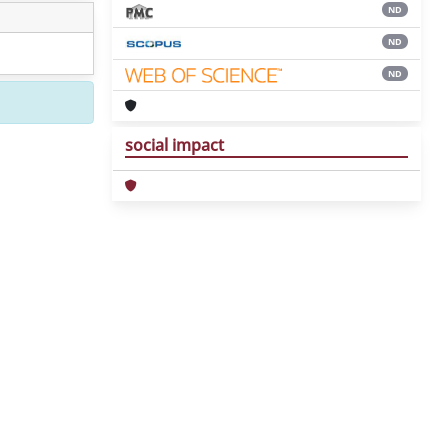
ND
ND
ND
social impact