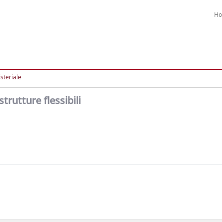
H
steriale
trutture flessibili