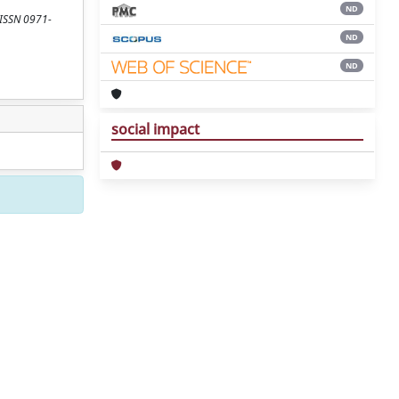
ND
 ISSN 0971-
ND
ND
social impact