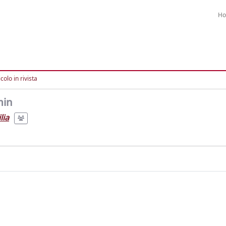
H
colo in rivista
min
lia