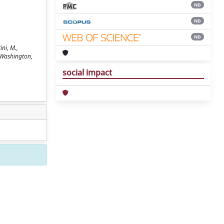
ND
ND
ND
ni, M.,
es Washington,
social impact