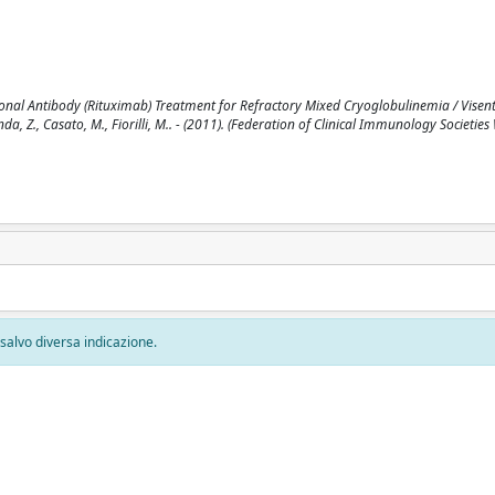
onal Antibody (Rituximab) Treatment for Refractory Mixed Cryoglobulinemia / Visenti
 Linda, Z., Casato, M., Fiorilli, M.. - (2011). (Federation of Clinical Immunology Societi
, salvo diversa indicazione.