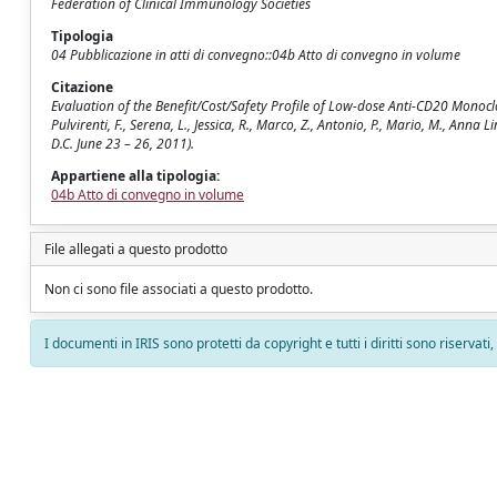
Federation of Clinical Immunology Societies
Tipologia
04 Pubblicazione in atti di convegno::04b Atto di convegno in volume
Citazione
Evaluation of the Benefit/Cost/Safety Profile of Low-dose Anti-CD20 Monocl
Pulvirenti, F., Serena, L., Jessica, R., Marco, Z., Antonio, P., Mario, M., Anna
D.C. June 23 – 26, 2011).
Appartiene alla tipologia:
04b Atto di convegno in volume
File allegati a questo prodotto
Non ci sono file associati a questo prodotto.
I documenti in IRIS sono protetti da copyright e tutti i diritti sono riservati