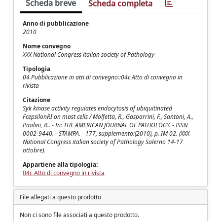
Scheda breve
Scheda completa
Anno di pubblicazione
2010
Nome convegno
XXX National Congress italian society of Pathology
Tipologia
04 Pubblicazione in atti di convegno::04c Atto di convegno in
rivista
Citazione
Syk kinase activity regulates endocytosis of ubiquitinated
FcepsilonRI on mast cells / Molfetta, R., Gasparrini, F., Santoni, A.,
Paolini, R.. - In: THE AMERICAN JOURNAL OF PATHOLOGY. - ISSN
0002-9440. - STAMPA. - 177, supplemento:(2010), p. IM 02. (XXX
National Congress italian society of Pathology Salerno 14-17
ottobre).
Appartiene alla tipologia:
04c Atto di convegno in rivista
File allegati a questo prodotto
Non ci sono file associati a questo prodotto.