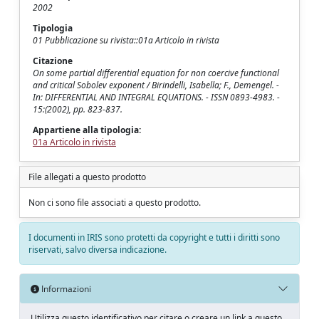
2002
Tipologia
01 Pubblicazione su rivista::01a Articolo in rivista
Citazione
On some partial differential equation for non coercive functional
and critical Sobolev exponent / Birindelli, Isabella; F., Demengel. -
In: DIFFERENTIAL AND INTEGRAL EQUATIONS. - ISSN 0893-4983. -
15:(2002), pp. 823-837.
Appartiene alla tipologia:
01a Articolo in rivista
File allegati a questo prodotto
Non ci sono file associati a questo prodotto.
I documenti in IRIS sono protetti da copyright e tutti i diritti sono
riservati, salvo diversa indicazione.
Informazioni
Utilizza questo identificativo per citare o creare un link a questo