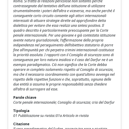
Roma. Si tratta di relazioni pericolose non soltanto perché
contrassegnate dal tentativo dell’una istituzione di utilizzare
strumentalmente i poteri dell’altra e viceversa, ma anche perché il
conseguente corto circuito consente agli attori internazionali
interessati di attuare strategie dirette ad approfondire detta
dialettica per evitare che essa realizzi una sintesi positiva. Il
quadro descritto è particolarmente preoccupante per la Corte
penale internazionale. Per una giovane e già contestata istituzione
avente natura giurisdizionale, l’affermazione della propria
indipendenza nel perseguimento dell’obiettivo statutario di porre
fine all’impunità per chi perpetra crimini internazionali costituisce
la priorità assoluta. I rapporti con il Consiglio di sicurezza sono di
conseguenza per loro natura insidiosi e il caso del Darfur ne è un
esempio paradigmatico. Ciò non significa che la Corte debba
operare in completo isolamento rispetto al Consiglio di sicurezza,
ma che il necessario coordinamento con quest’ultimo avvenga nel
rispetto delle rispettive funzioni e che, soprattutto, ognuna delle
due entità si assuma le proprie responsabilità senza chiedere
all’altra di surrogare ad esse.
Parole chiave
Corte penale internazionale; Consiglio di sicurezza; crisi del Darfur
Tipologia
01 Pubblicazione su rivista::01a Articolo in rivista
Citazione
Il caso paradigmatico del Sudan, crocevia tra pace e giustizia