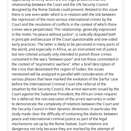
relationship between the Court and the UN Security Council
designed by the Rome Statute could present. Related to this issue
there is one even wider which is in relation with the link between
the repression of the most serious international crimes by the
Court and the resolution of conflicts in the context of which those
crimes were perpetrated. This relationship, generally expressed
in the motto “no peace without justice”, is radically disputed both
in principle and because of the Court questionable and one-sided
early practices. The latter is likely to be perceived in many parts of
the world, and especially in Africa, as an instrument not of justice
but neo-colonial actually only intended to punish those crimes
consumed in the wars “between poor” and not those committed in
the context of “asymmetric warfare”. After a brief description of
the crisis that devastated this region of Sudan, the issues
mentioned will be analyzed in parallel with consideration of the
various phases that have marked the evolution of the Darfur case
before the International Criminal Court (the referral of the
situation by the Security Council, the arrest warrants issued by the
Court against the Sudanese President; the African Union request
for a deferral; the non-execution of the arrest warrants) in order
to demonstrate the complexity of relations between the Court and
the Security Council in their dynamic dimension. In particular, the
study made clear the difficulty of containing the dialectic between
peace and international criminal justice as part of the legal
mechanisms set up by the Rome Statute. Such relations are
dangerous not only because they are marked by the attempt of