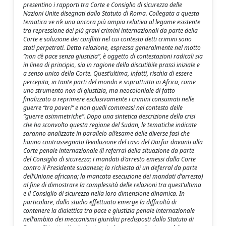
presentino i rapporti tra Corte e Consiglio di sicurezza delle
Nazioni Unite disegnati dallo Statuto di Roma. Collegata a questa
tematica ve n’è una ancora più ampia relativa al legame esistente
tra repressione dei più gravi crimini internazionali da parte della
Corte e soluzione dei conflitti nel cui contesto detti crimini sono
stati perpetrati. Detta relazione, espressa generalmente nel motto
“non c’è pace senza giustizia”, è oggetto di contestazioni radicali sia
in linea di principio, sia in ragione della discutibile prassi iniziale e
a senso unico della Corte. Quest’ultima, infatti, rischia di essere
percepita, in tante parti del mondo e soprattutto in Africa, come
uno strumento non di giustizia, ma neocoloniale di fatto
finalizzato a reprimere esclusivamente i crimini consumati nelle
guerre “tra poveri” e non quelli commessi nel contesto delle
“guerre asimmetriche”. Dopo una sintetica descrizione della crisi
che ha sconvolto questa regione del Sudan, le tematiche indicate
saranno analizzate in parallelo all’esame delle diverse fasi che
hanno contrassegnato l’evoluzione del caso del Darfur davanti alla
Corte penale internazionale (il referral della situazione da parte
del Consiglio di sicurezza; i mandati d’arresto emessi dalla Corte
contro il Presidente sudanese; la richiesta di un deferral da parte
dell’Unione africana; la mancata esecuzione dei mandati d’arresto)
al fine di dimostrare la complessità delle relazioni tra quest’ultima
e il Consiglio di sicurezza nella loro dimensione dinamica. In
particolare, dallo studio effettuato emerge la difficoltà di
contenere la dialettica tra pace e giustizia penale internazionale
nell’ambito dei meccanismi giuridici predisposti dallo Statuto di