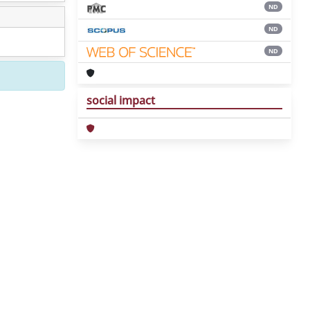
ND
ND
ND
social impact