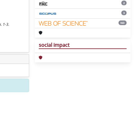
2
3
ND
. 1-3.
social impact