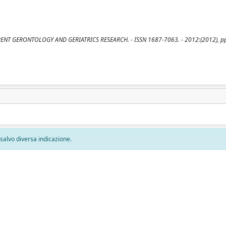
: CURRENT GERONTOLOGY AND GERIATRICS RESEARCH. - ISSN 1687-7063. - 2012:(2012), pp
, salvo diversa indicazione.