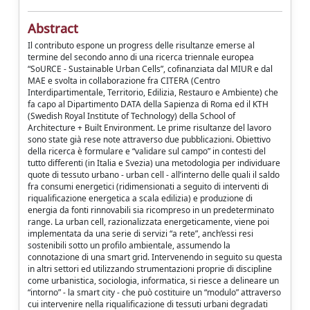
Abstract
Il contributo espone un progress delle risultanze emerse al
termine del secondo anno di una ricerca triennale europea
“SoURCE - Sustainable Urban Cells”, cofinanziata dal MIUR e dal
MAE e svolta in collaborazione fra CITERA (Centro
Interdipartimentale, Territorio, Edilizia, Restauro e Ambiente) che
fa capo al Dipartimento DATA della Sapienza di Roma ed il KTH
(Swedish Royal Institute of Technology) della School of
Architecture + Built Environment. Le prime risultanze del lavoro
sono state già rese note attraverso due pubblicazioni. Obiettivo
della ricerca è formulare e “validare sul campo” in contesti del
tutto differenti (in Italia e Svezia) una metodologia per individuare
quote di tessuto urbano - urban cell - all’interno delle quali il saldo
fra consumi energetici (ridimensionati a seguito di interventi di
riqualificazione energetica a scala edilizia) e produzione di
energia da fonti rinnovabili sia ricompreso in un predeterminato
range. La urban cell, razionalizzata energeticamente, viene poi
implementata da una serie di servizi “a rete”, anch’essi resi
sostenibili sotto un profilo ambientale, assumendo la
connotazione di una smart grid. Intervenendo in seguito su questa
in altri settori ed utilizzando strumentazioni proprie di discipline
come urbanistica, sociologia, informatica, si riesce a delineare un
“intorno” - la smart city - che può costituire un “modulo” attraverso
cui intervenire nella riqualificazione di tessuti urbani degradati