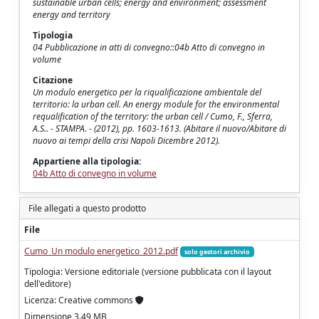
sustainable urban cells; energy and environment; assessment
energy and territory
Tipologia
04 Pubblicazione in atti di convegno::04b Atto di convegno in
volume
Citazione
Un modulo energetico per la riqualificazione ambientale del
territorio: la urban cell. An energy module for the environmental
requalification of the territory: the urban cell / Cumo, F., Sferra,
A.S.. - STAMPA. - (2012), pp. 1603-1613. (Abitare il nuovo/Abitare di
nuovo ai tempi della crisi Napoli Dicembre 2012).
Appartiene alla tipologia:
04b Atto di convegno in volume
File allegati a questo prodotto
File
Cumo_Un modulo energetico_2012.pdf
solo gestori archivio
Tipologia: Versione editoriale (versione pubblicata con il layout
dell'editore)
Licenza: Creative commons
Dimensione 3.49 MB