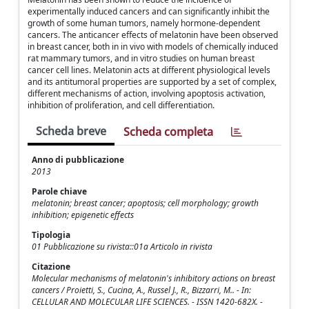
experimentally induced cancers and can significantly inhibit the
growth of some human tumors, namely hormone-dependent
cancers. The anticancer effects of melatonin have been observed
in breast cancer, both in in vivo with models of chemically induced
rat mammary tumors, and in vitro studies on human breast
cancer cell lines. Melatonin acts at different physiological levels
and its antitumoral properties are supported by a set of complex,
different mechanisms of action, involving apoptosis activation,
inhibition of proliferation, and cell differentiation.
Scheda breve
Scheda completa
Anno di pubblicazione
2013
Parole chiave
melatonin; breast cancer; apoptosis; cell morphology; growth
inhibition; epigenetic effects
Tipologia
01 Pubblicazione su rivista::01a Articolo in rivista
Citazione
Molecular mechanisms of melatonin's inhibitory actions on breast
cancers / Proietti, S., Cucina, A., Russel J., R., Bizzarri, M.. - In:
CELLULAR AND MOLECULAR LIFE SCIENCES. - ISSN 1420-682X. -