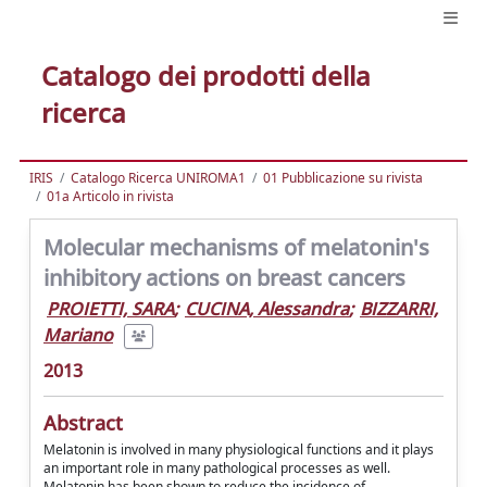
Catalogo dei prodotti della
ricerca
IRIS
Catalogo Ricerca UNIROMA1
01 Pubblicazione su rivista
01a Articolo in rivista
Molecular mechanisms of melatonin's
inhibitory actions on breast cancers
PROIETTI, SARA
;
CUCINA, Alessandra
;
BIZZARRI,
Mariano
2013
Abstract
Melatonin is involved in many physiological functions and it plays
an important role in many pathological processes as well.
Melatonin has been shown to reduce the incidence of