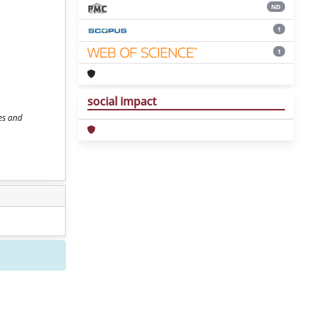
ND
1
1
social impact
es and