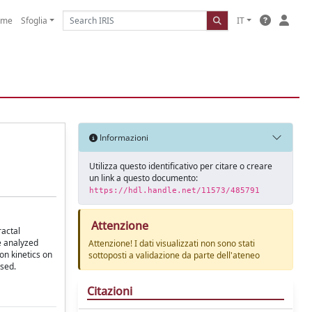
ome
Sfoglia
IT
Informazioni
Utilizza questo identificativo per citare o creare
un link a questo documento:
https://hdl.handle.net/11573/485791
Attenzione
ractal
re analyzed
Attenzione! I dati visualizzati non sono stati
on kinetics on
sottoposti a validazione da parte dell'ateneo
ssed.
Citazioni