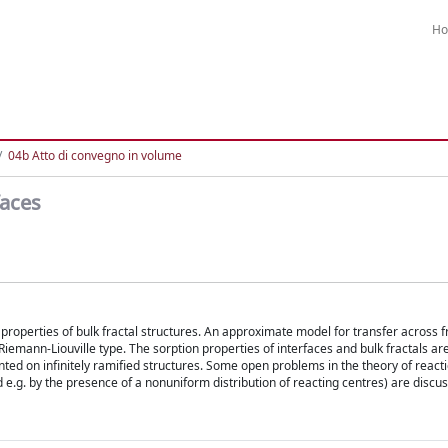
H
04b Atto di convegno in volume
faces
n properties of bulk fractal structures. An approximate model for transfer across f
Riemann-Liouville type. The sorption properties of interfaces and bulk fractals a
ted on infinitely ramified structures. Some open problems in the theory of reacti
d e.g. by the presence of a nonuniform distribution of reacting centres) are discu