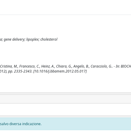
; gene delivery; lipoplex; cholesterol
Cristina, M., Francesco, C., Heinz, A., Chiara, G., Angelo, B., Caracciolo, G.. - In: BIO
012), pp. 2335-2343. [10.1016/j.bbamem.2012.05.017]
, salvo diversa indicazione.