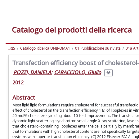
Catalogo dei prodotti della ricerca
IRIS
Catalogo Ricerca UNIROMA1
01 Pubblicazione su rivista
01a Arti
Transfection efficiency boost of cholesterol
POZZI, DANIELA
;
CARACCIOLO, Giulio
2012
Abstract
Most lipid lipid formulations require cholesterol for successful transfect
effect of cholesterol on the transfection efficiency (TE) of lipoplexes in v
40 mol% cholesterol yielding about 10-fold improvement. The transfectio
dynamic light scattering, synchrotron small angle X-ray scattering, lase
that cholesterol-containing lipoplexes enter the cells partially by memb
that formulations with high cholesterol content are not specifically target
systems with superior transfection efficiency. (C) 2012 Elsevier B.V. All ri