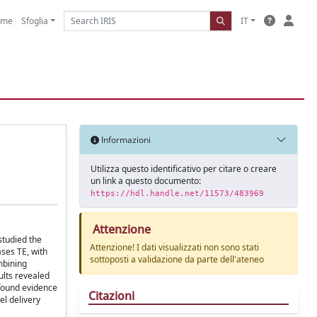
ome
Sfoglia
IT
Informazioni
Utilizza questo identificativo per citare o creare
un link a questo documento:
https://hdl.handle.net/11573/483969
Attenzione
studied the
Attenzione! I dati visualizzati non sono stati
ases TE, with
sottoposti a validazione da parte dell'ateneo
mbining
ults revealed
 found evidence
Citazioni
el delivery