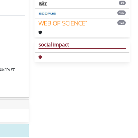
49
136
123
social impact
CHIMICA ET