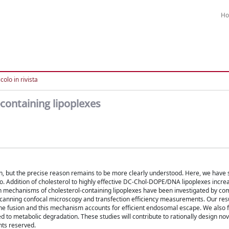
H
colo in rivista
-containing lipoplexes
ion, but the precise reason remains to be more clearly understood. Here, we have 
itro. Addition of cholesterol to highly effective DC-Chol-DOPE/DNA lipoplexes incre
n mechanisms of cholesterol-containing lipoplexes have been investigated by co
r scanning confocal microscopy and transfection efficiency measurements. Our res
rane fusion and this mechanism accounts for efficient endosomal escape. We also
ed to metabolic degradation. These studies will contribute to rationally design nov
ghts reserved.