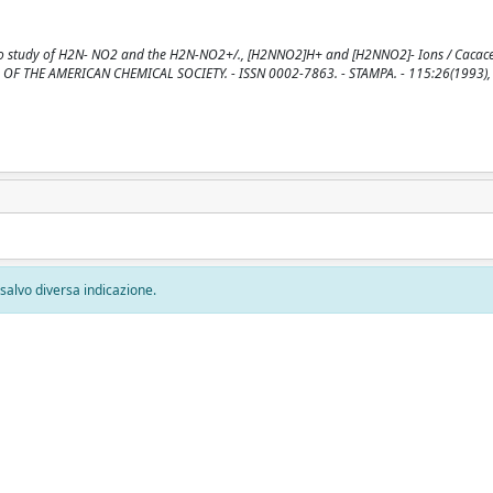
o study of H2N- NO2 and the H2N-NO2+/., [H2NNO2]H+ and [H2NNO2]- Ions / Cacace, 
: JOURNAL OF THE AMERICAN CHEMICAL SOCIETY. - ISSN 0002-7863. - STAMPA. - 115:26(1993)
, salvo diversa indicazione.