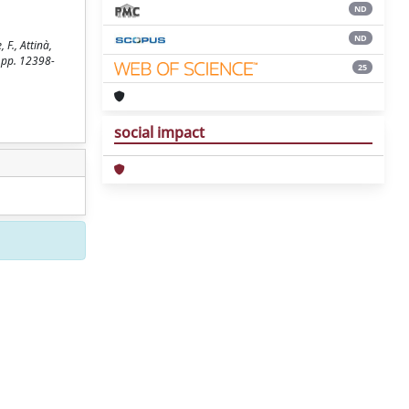
ND
ND
F., Attinà,
, pp. 12398-
25
social impact