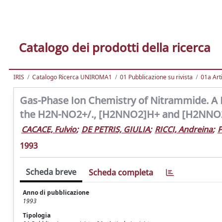
Catalogo dei prodotti della ricerca
IRIS
Catalogo Ricerca UNIROMA1
01 Pubblicazione su rivista
01a Arti
Gas-Phase Ion Chemistry of Nitrammide. A 
the H2N-NO2+/., [H2NNO2]H+ and [H2NNO2]
CACACE, Fulvio
;
DE PETRIS, GIULIA
;
RICCI, Andreina
;
P
1993
Scheda breve
Scheda completa
Anno di pubblicazione
1993
Tipologia