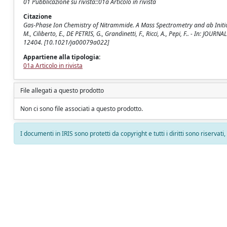
01 Pubblicazione su rivista::01a Articolo in rivista
Citazione
Gas-Phase Ion Chemistry of Nitrammide. A Mass Spectrometry and ab Initi
M., Ciliberto, E., DE PETRIS, G., Grandinetti, F., Ricci, A., Pepi, F.. - In
12404. [10.1021/ja00079a022]
Appartiene alla tipologia:
01a Articolo in rivista
File allegati a questo prodotto
Non ci sono file associati a questo prodotto.
I documenti in IRIS sono protetti da copyright e tutti i diritti sono riservati