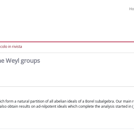
H
colo in rivista
ine Weyl groups
h form a natural partition of all abelian ideals of a Borel subalgebra. Our main re
lso obtain results on ad-nilpotent ideals which complete the analysis started in (