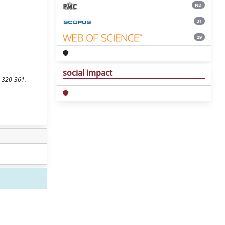
ND
31
29
social impact
. 320-361.