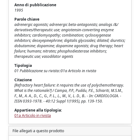
Anno di pubblicazione
1995
Parole chiave
adrenergic agonists; adrenergic beta-antagonists; analogs /&/
derivatives/therapeutic use; angiotensin-converting enzyme
inhibitors; cardiomyopathy; combination; cyclooxygenase
inhibitors; deoxyepinephrine; digitalis glycosides; dilated; diuretics;
dobutamine; dopamine; dopamine agonists; drug therapy; heart
failure; humans; nitrates; phosphodiesterase inhibitors;
therapeutic use; vasodilator agents
Tipologia
01 Pubblicazione su rivista::01a Articolo in rivista
Citazione
[Refractory heart failure: it requires the use of polychemotherapy.
What is the rationale?] / Campa, P.P., Puddu, P.E., Schiariti, M.S.M.,
F., M., A. A., D., C., G., P. L., L., M., V., L. D., B.. - In: CARDIOLOGIA. -
ISSN 0393-1978. - 40:12 Suppl 1(1995), pp. 139-150.
Appartiene alla tipologia:
01a Articolo in rivista
File allegati a questo prodotto