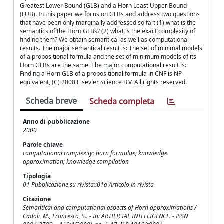
Greatest Lower Bound (GLB) and a Horn Least Upper Bound
(LUB). In this paper we focus on GLBs and address two questions
that have been only marginally addressed so far: (1) what is the
semantics of the Horn GLBs? (2) what is the exact complexity of
finding them? We obtain semantical as well as computational
results. The major semantical result is: The set of minimal models
of a propositional formula and the set of minimum models of its
Horn GLBs are the same. The major computational result is:
Finding a Horn GLB of a propositional formula in CNF is NP-
equivalent, (C) 2000 Elsevier Science B.V. All rights reserved.
Scheda breve
Scheda completa
Anno di pubblicazione
2000
Parole chiave
computational complexity; horn formulae; knowledge
approximation; knowledge compilation
Tipologia
01 Pubblicazione su rivista::01a Articolo in rivista
Citazione
Semantical and computational aspects of Horn approximations /
Cadoli, M., Francesco, S.. - In: ARTIFICIAL INTELLIGENCE. - ISSN