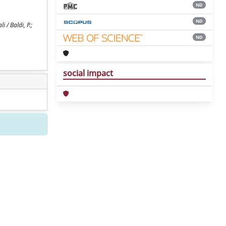
ND
ND
 / Baldi, P.;
ND
social impact