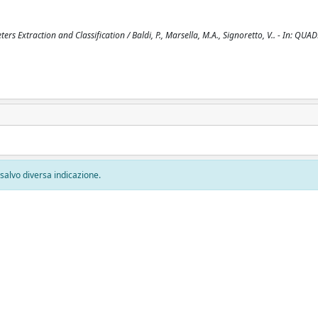
s Extraction and Classification / Baldi, P., Marsella, M.A., Signoretto, V.. - In: QUA
, salvo diversa indicazione.