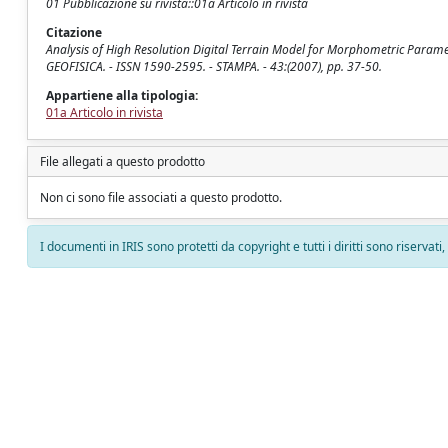
01 Pubblicazione su rivista::01a Articolo in rivista
Citazione
Analysis of High Resolution Digital Terrain Model for Morphometric Parameter
GEOFISICA. - ISSN 1590-2595. - STAMPA. - 43:(2007), pp. 37-50.
Appartiene alla tipologia:
01a Articolo in rivista
File allegati a questo prodotto
Non ci sono file associati a questo prodotto.
I documenti in IRIS sono protetti da copyright e tutti i diritti sono riservati