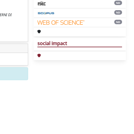
ND
ND
DERNI DI
ND
social impact