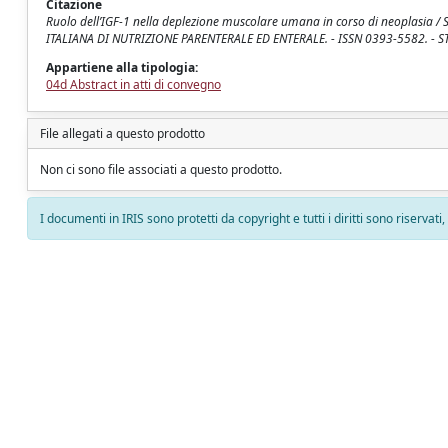
Citazione
Ruolo dell’IGF-1 nella deplezione muscolare umana in corso di neoplasia / S., I., M
ITALIANA DI NUTRIZIONE PARENTERALE ED ENTERALE. - ISSN 0393-5582. - STA
Appartiene alla tipologia:
04d Abstract in atti di convegno
File allegati a questo prodotto
Non ci sono file associati a questo prodotto.
I documenti in IRIS sono protetti da copyright e tutti i diritti sono riservati