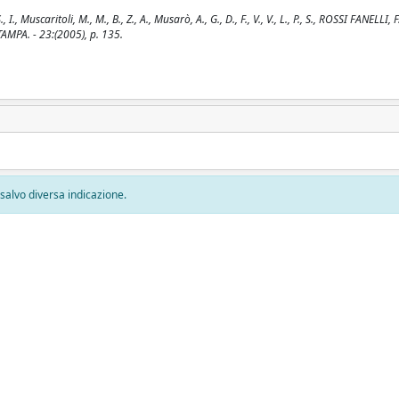
uscaritoli, M., M., B., Z., A., Musarò, A., G., D., F., V., V., L., P., S., ROSSI FANELLI, F.
MPA. - 23:(2005), p. 135.
, salvo diversa indicazione.