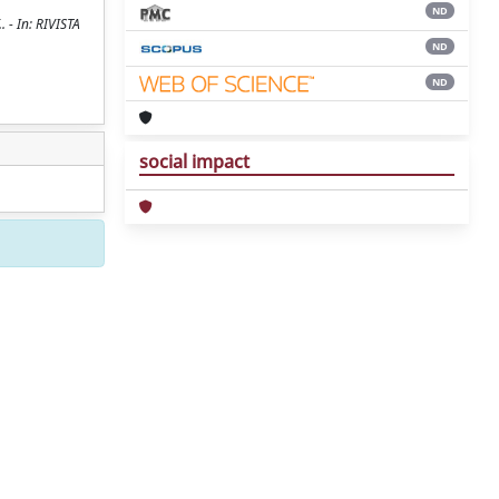
ND
. - In: RIVISTA
ND
ND
social impact