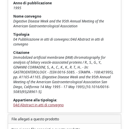
Anno di pubblicazione
1995
Nome convegno
Digestive Disease Week and the 95th Annual Meeting of the
American Gastroenterological Association
Tipologia
04 Pubblicazione in atti di convegno::04d Abstract in atti di
convegno
Citazione
Immobilized artificial membrane (IAM) chromatography for
analysis of biliary vesicle-associated proteins / R., S., G., Y.,
GINANNI CORRADINI, S., A., C., K., K., R. T., H.. - In:
GASTROENTEROLOGY. - ISSN 0016-5085. - STAMPA. - 108:4(1995),
pp. A1165-A1165. (Digestive Disease Week and the 95th Annual
Meeting of the American Gastroenterological Association San
Diego, California 14 May 1995 - 17 May 1995) [10.1016/0016-
5085(95)28961-5].
Appartiene alla tipologia:
04d Abstract in atti di convegno
File allegati a questo prodotto