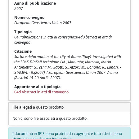
Anno di pubblicazione
2007
Nome convegno
European Geosciences Union 2007
Tipologia
04 Pubblicazione in atti di convegno::04d Abstract in atti di
convegno
Citazione
Surface deformation of the city of Rome (Italy), investigated with
the SBAS-DInSAR technique / M., Manunta; Marsella, Maria
Antonietta; G., Zeni; M., Sciotti; S., Atzori; M., Bonano; R., Lanari. -
STAMPA. - 9:(2007). ( European Geosciences Union 2007 Vienna
(Austria) 15-20 Aprile 2007).
Appartiene alla tipologia:
04d Abstract in atti di convegno
File allegati a questo prodotto
Non ci sono file associati a questo prodotto.
I documenti in IRIS sono protetti da copyright e tutti i diritti sono
riservati, salvo diversa indicazione.