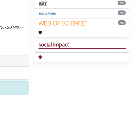
ND
ND
ND
5. - STAMPA. -
social impact