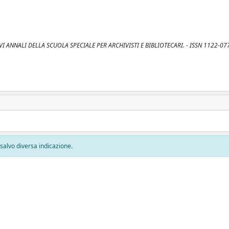
In: NUOVI ANNALI DELLA SCUOLA SPECIALE PER ARCHIVISTI E BIBLIOTECARI. - ISSN 1122-077
, salvo diversa indicazione.