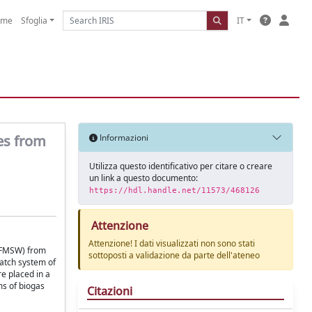
ome
Sfoglia
IT
tes from
Informazioni
Utilizza questo identificativo per citare o creare
un link a questo documento:
https://hdl.handle.net/11573/468126
Attenzione
Attenzione! I dati visualizzati non sono stati
(OFMSW) from
sottoposti a validazione da parte dell'ateneo
batch system of
e placed in a
ms of biogas
Citazioni