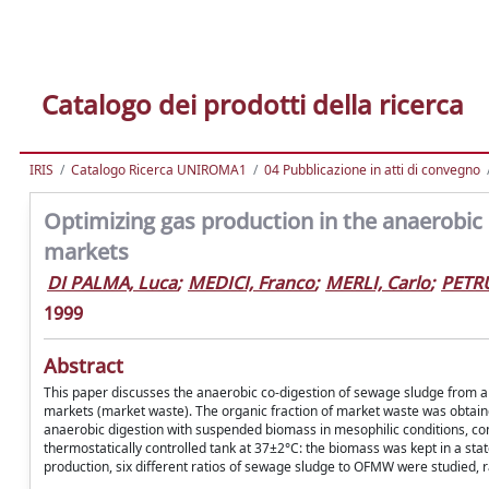
Catalogo dei prodotti della ricerca
IRIS
Catalogo Ricerca UNIROMA1
04 Pubblicazione in atti di convegno
Optimizing gas production in the anaerobic 
markets
DI PALMA, Luca
;
MEDICI, Franco
;
MERLI, Carlo
;
PETRU
1999
Abstract
This paper discusses the anaerobic co-digestion of sewage sludge from a
markets (market waste). The organic fraction of market waste was obtain
anaerobic digestion with suspended biomass in mesophilic conditions, cons
thermostatically controlled tank at 37±2°C: the biomass was kept in a stat
production, six different ratios of sewage sludge to OFMW were studied,