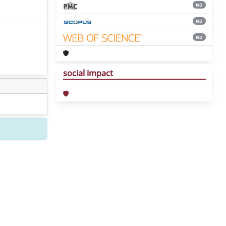
ND
ND
ND
social impact