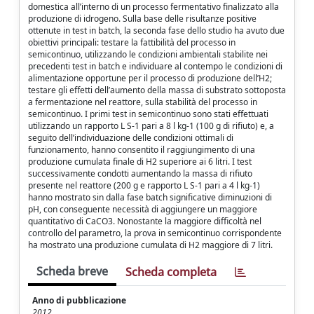
domestica all’interno di un processo fermentativo finalizzato alla
produzione di idrogeno. Sulla base delle risultanze positive
ottenute in test in batch, la seconda fase dello studio ha avuto due
obiettivi principali: testare la fattibilità del processo in
semicontinuo, utilizzando le condizioni ambientali stabilite nei
precedenti test in batch e individuare al contempo le condizioni di
alimentazione opportune per il processo di produzione dell’H2;
testare gli effetti dell’aumento della massa di substrato sottoposta
a fermentazione nel reattore, sulla stabilità del processo in
semicontinuo. I primi test in semicontinuo sono stati effettuati
utilizzando un rapporto L S-1 pari a 8 l kg-1 (100 g di rifiuto) e, a
seguito dell’individuazione delle condizioni ottimali di
funzionamento, hanno consentito il raggiungimento di una
produzione cumulata finale di H2 superiore ai 6 litri. I test
successivamente condotti aumentando la massa di rifiuto
presente nel reattore (200 g e rapporto L S-1 pari a 4 l kg-1)
hanno mostrato sin dalla fase batch significative diminuzioni di
pH, con conseguente necessità di aggiungere un maggiore
quantitativo di CaCO3. Nonostante la maggiore difficoltà nel
controllo del parametro, la prova in semicontinuo corrispondente
ha mostrato una produzione cumulata di H2 maggiore di 7 litri.
Scheda breve
Scheda completa
Anno di pubblicazione
2012