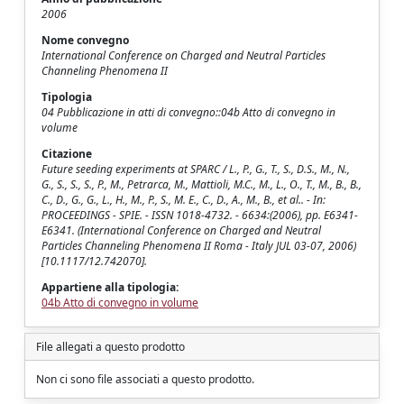
2006
Nome convegno
International Conference on Charged and Neutral Particles
Channeling Phenomena II
Tipologia
04 Pubblicazione in atti di convegno::04b Atto di convegno in
volume
Citazione
Future seeding experiments at SPARC / L., P., G., T., S., D.S., M., N.,
G., S., S., S., P., M., Petrarca, M., Mattioli, M.C., M., L., O., T., M., B., B.,
C., D., G., G., L., H., M., P., S., M. E., C., D., A., M., B., et al.. - In:
PROCEEDINGS - SPIE. - ISSN 1018-4732. - 6634:(2006), pp. E6341-
E6341. (International Conference on Charged and Neutral
Particles Channeling Phenomena II Roma - Italy JUL 03-07, 2006)
[10.1117/12.742070].
Appartiene alla tipologia:
04b Atto di convegno in volume
File allegati a questo prodotto
Non ci sono file associati a questo prodotto.