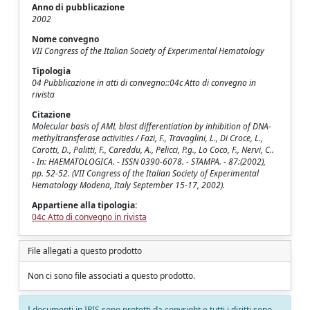
Anno di pubblicazione
2002
Nome convegno
VII Congress of the Italian Society of Experimental Hematology
Tipologia
04 Pubblicazione in atti di convegno::04c Atto di convegno in
rivista
Citazione
Molecular basis of AML blast differentiation by inhibition of DNA-
methyltransferase activities / Fazi, F., Travaglini, L., Di Croce, L.,
Carotti, D., Palitti, F., Careddu, A., Pelicci, P.g., Lo Coco, F., Nervi, C..
- In: HAEMATOLOGICA. - ISSN 0390-6078. - STAMPA. - 87:(2002),
pp. 52-52. (VII Congress of the Italian Society of Experimental
Hematology Modena, Italy September 15-17, 2002).
Appartiene alla tipologia:
04c Atto di convegno in rivista
File allegati a questo prodotto
Non ci sono file associati a questo prodotto.
I documenti in IRIS sono protetti da copyright e tutti i diritti sono